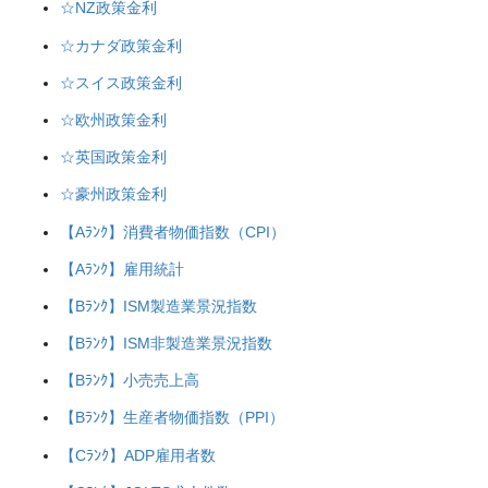
☆NZ政策金利
☆カナダ政策金利
☆スイス政策金利
☆欧州政策金利
☆英国政策金利
☆豪州政策金利
【Aﾗﾝｸ】消費者物価指数（CPI）
【Aﾗﾝｸ】雇用統計
【Bﾗﾝｸ】ISM製造業景況指数
【Bﾗﾝｸ】ISM非製造業景況指数
【Bﾗﾝｸ】小売売上高
【Bﾗﾝｸ】生産者物価指数（PPI）
【Cﾗﾝｸ】ADP雇用者数