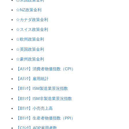
☆NZ政策金利
☆カナダ政策金利
☆スイス政策金利
☆欧州政策金利
☆英国政策金利
☆豪州政策金利
【Aﾗﾝｸ】消費者物価指数（CPI）
【Aﾗﾝｸ】雇用統計
【Bﾗﾝｸ】ISM製造業景況指数
【Bﾗﾝｸ】ISM非製造業景況指数
【Bﾗﾝｸ】小売売上高
【Bﾗﾝｸ】生産者物価指数（PPI）
【Cﾗﾝｸ】ADP雇用者数