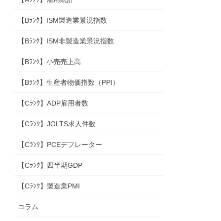
【Bﾗﾝｸ】ISM製造業景況指数
【Bﾗﾝｸ】ISM非製造業景況指数
【Bﾗﾝｸ】小売売上高
【Bﾗﾝｸ】生産者物価指数（PPI）
【Cﾗﾝｸ】ADP雇用者数
【Cﾗﾝｸ】JOLTS求人件数
【Cﾗﾝｸ】PCEデフレーター
【Cﾗﾝｸ】四半期GDP
【Cﾗﾝｸ】製造業PMI
コラム