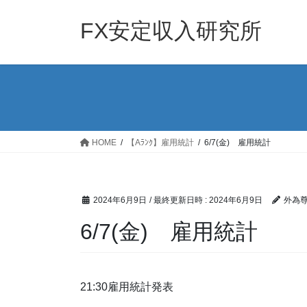
コ
ナ
ン
ビ
FX安定収入研究所
テ
ゲ
ン
ー
ツ
シ
へ
ョ
ス
ン
キ
に
ッ
移
HOME
【Aﾗﾝｸ】雇用統計
6/7(金) 雇用統計
プ
動
2024年6月9日
/ 最終更新日時 :
2024年6月9日
外為
6/7(金) 雇用統計
21:30雇用統計発表