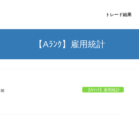
トレード結果
【Aﾗﾝｸ】雇用統計
【Aﾗﾝｸ】雇用統計
尊徳