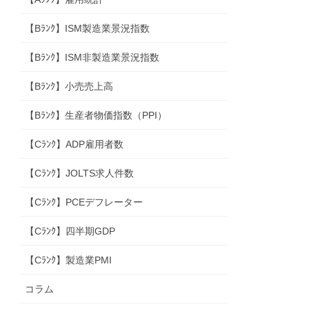
【Bﾗﾝｸ】ISM製造業景況指数
【Bﾗﾝｸ】ISM非製造業景況指数
【Bﾗﾝｸ】小売売上高
【Bﾗﾝｸ】生産者物価指数（PPI）
【Cﾗﾝｸ】ADP雇用者数
【Cﾗﾝｸ】JOLTS求人件数
【Cﾗﾝｸ】PCEデフレーター
【Cﾗﾝｸ】四半期GDP
【Cﾗﾝｸ】製造業PMI
コラム