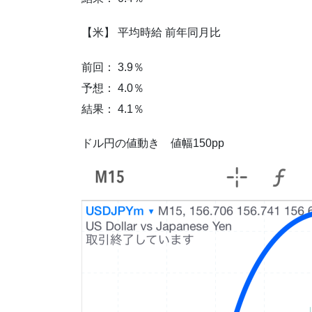
【米】 平均時給 前年同月比
前回： 3.9％
予想： 4.0％
結果： 4.1％
ドル円の値動き 値幅150pp