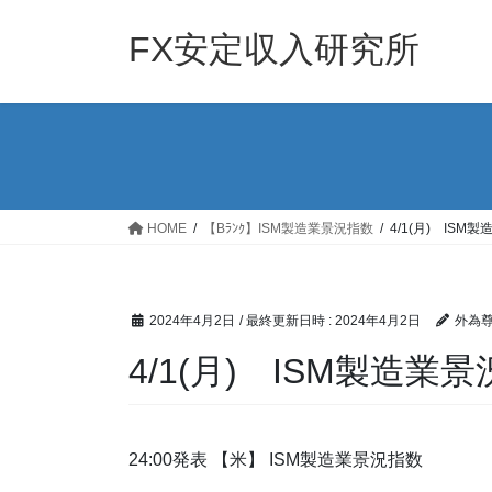
コ
ナ
ン
ビ
FX安定収入研究所
テ
ゲ
ン
ー
ツ
シ
へ
ョ
ス
ン
キ
に
ッ
移
HOME
【Bﾗﾝｸ】ISM製造業景況指数
4/1(月) ISM
プ
動
2024年4月2日
/ 最終更新日時 :
2024年4月2日
外為
4/1(月) ISM製造業
24:00発表 【米】 ISM製造業景況指数