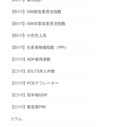
【Bﾗﾝｸ】ISM製造業景況指数
【Bﾗﾝｸ】ISM非製造業景況指数
【Bﾗﾝｸ】小売売上高
【Bﾗﾝｸ】生産者物価指数（PPI）
【Cﾗﾝｸ】ADP雇用者数
【Cﾗﾝｸ】JOLTS求人件数
【Cﾗﾝｸ】PCEデフレーター
【Cﾗﾝｸ】四半期GDP
【Cﾗﾝｸ】製造業PMI
コラム