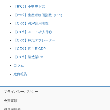
【Bﾗﾝｸ】小売売上高
【Bﾗﾝｸ】生産者物価指数（PPI）
【Cﾗﾝｸ】ADP雇用者数
【Cﾗﾝｸ】JOLTS求人件数
【Cﾗﾝｸ】PCEデフレーター
【Cﾗﾝｸ】四半期GDP
【Cﾗﾝｸ】製造業PMI
コラム
定例報告
プライバシーポリシー
免責事項
運営者情報