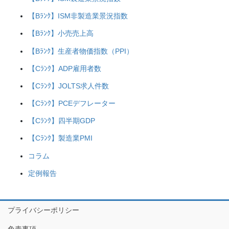
【Bﾗﾝｸ】ISM非製造業景況指数
【Bﾗﾝｸ】小売売上高
【Bﾗﾝｸ】生産者物価指数（PPI）
【Cﾗﾝｸ】ADP雇用者数
【Cﾗﾝｸ】JOLTS求人件数
【Cﾗﾝｸ】PCEデフレーター
【Cﾗﾝｸ】四半期GDP
【Cﾗﾝｸ】製造業PMI
コラム
定例報告
プライバシーポリシー